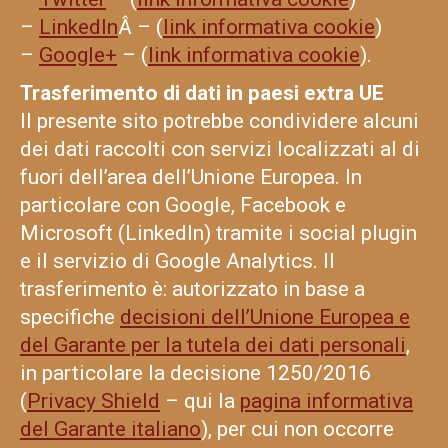
–
LinkedIn
Â – (
link informativa cookie
)
–
Google+
– (
link informativa cookie
).
Trasferimento di dati in paesi extra UE
Il presente sito potrebbe condividere alcuni
dei dati raccolti con servizi localizzati al di
fuori dell’area dell’Unione Europea. In
particolare con Google, Facebook e
Microsoft (LinkedIn) tramite i social plugin
e il servizio di Google Analytics. Il
trasferimento è: autorizzato in base a
specifiche
decisioni dell’Unione Europea e
del Garante per la tutela dei dati personali
,
in particolare la decisione 1250/2016
(
Privacy Shield
– qui la
pagina informativa
del Garante italiano
), per cui non occorre