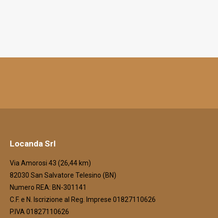
Locanda Srl
Via Amorosi 43 (26,44 km)
82030 San Salvatore Telesino (BN)
Numero REA: BN-301141
C.F. e N. Iscrizione al Reg. Imprese 01827110626
P.IVA 01827110626